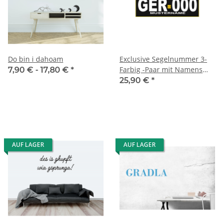
Do bin i dahoam
Exclusive Segelnummer 3-
Farbig -Paar mit Namens
7,90 € -
17,80 €
*
Schriftzug
25,90 €
*
AUF LAGER
AUF LAGER