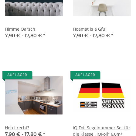
Himme Oarsch
Hoamat is a Gfui
7,90 € -
17,80 €
*
7,90 € -
17,80 €
*
AUF LAGER
AUF LAGER
Hob i recht?
iQ Foil Segelnummer Set für
die Klasse „iQFoil“ 6,0m²
7,90 € -
17,80 €
*