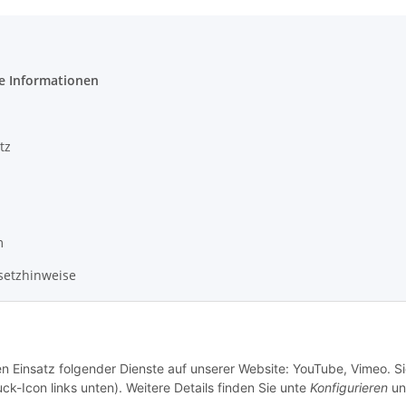
e Informationen
tz
m
setzhinweise
recht
en Einsatz folgender Dienste auf unserer Website: YouTube, Vimeo. S
ck-Icon links unten). Weitere Details finden Sie unte
Konfigurieren
un