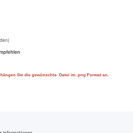
nden)
empfehlen
d hängen Sie die gewünschte Datei im .png Format an.
e Informationen