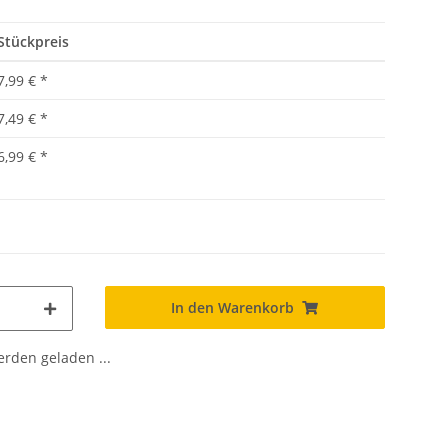
Stückpreis
7,99 €
*
7,49 €
*
6,99 €
*
In den Warenkorb
den geladen ...