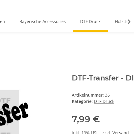
pen
Bayerische Accessoires
DTF Druck
Holzdeko
DTF-Transfer - D
Artikelnummer:
36
Kategorie:
DTF Druck
7,99 €
inkl. 19% USt. , zzgl.
Versand